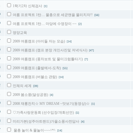
1
1학기2차 신체검사
[1]
0
여름 프로젝트 1탄.... 물총으로 세균맨을 물리치자!!
[56]
9
여름 프로젝트 1탄.... 마당에 수영장이 ~~
[2]
8
영양교육
7
2009 여름캠프 (아이들 자는 모습)
[14]
6
2009 여름캠프 (캠프 분장 개인사진및 저녁식사)
[47]
5
2009 여름캠프 (풍차보트 및 물미끄럼틀타기)
[7]
4
2009 여름캠프 (출발에서-도착)
[55]
3
2009 여름캠프 (버블쇼 관람)
[14]
2
인체의 세계
[39]
1
2009 봄소풍(달성공원)
[4]
0
2008 재롱잔치☆ MY DREAM ~맛보기(동영상)☆
[1]
9
♡가족사랑운동회 (선수입장/개회선언)
[5]
8
미리가본(성주아트랜드)가을소풍사전답사
[4]
7
물총 놀이 & 물놀이~~~^*^
[14]