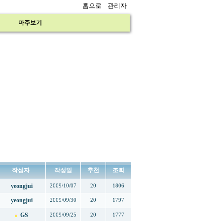
홈으로
관리자
마주보기
작성자
작성일
추천
조회
yeongjui
2009/10/07
20
1806
yeongjui
2009/09/30
20
1797
GS
2009/09/25
20
1777