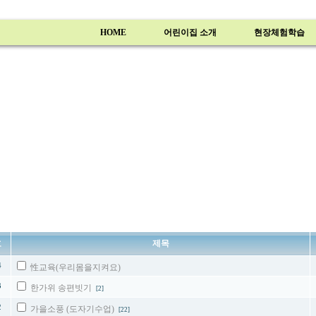
HOME
어린이집 소개
현장체험학습
호
제목
4
性교육(우리몸을지켜요)
3
한가위 송편빗기
[2]
2
가을소풍 (도자기수업)
[22]