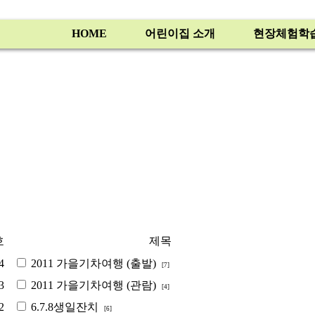
HOME
어린이집 소개
현장체험학
호
제목
4
2011 가을기차여행 (출발)
[7]
3
2011 가을기차여행 (관람)
[4]
2
6.7.8생일잔치
[6]