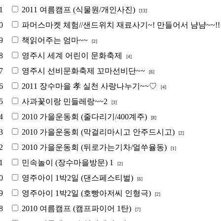
1
2011 여름캠프 (식물원/개인사진)
[13]
0
파머스마켓 체험//샌드위치 재료사기~! 만들어서 냠냠~~!
9
책읽어주는 엄마~~
[2]
8
영주시 세계 어린이 문화축제
[4]
7
영주시 선비문화축제 꼬마선비단~~
[6]
6
2011 장수마을 孝 실천 사랑나누기~~♡
[4]
5
사과꽃이랑 민들레랑~~2
[3]
4
2010 가을운동회 (줄다리기/400계주)
[8]
3
2010 가을운동회 (막걸리마시고 안주드시고)
[2]
2
2010 가을운동회 (뒤로가는기차/얼쑤율동)
[1]
1
민속놀이 (장수마을방문) 1
[2]
0
영주아이 1박2일 (댄스페스티벌)
[6]
9
영주아이 1박2일 (호빵아저씨 인형극)
[2]
8
2010 여름캠프 (캠프파이어 1탄)
[7]