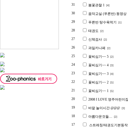
31
봄꽃관찰 1
[4]
30
음악교실 (푸른반) 동영
29
푸른반 탕수육먹기
[1]
28
태권도
[2]
27
신체검사
[2]
26
과일카나페
[2]
25
꽃씨심기~~ 5
[2]
24
꽃씨심기~~ 4
[3]
23
꽃씨심기~~ 3
[4]
22
꽃씨심기~~ 2
[5]
21
꽃씨심기~~ 1
[5]
20
2008 I LOVE 영주어린이
19
바깥 놀이시간 @@@
[3]
18
아름다운것들....
[2]
17
스트레칭/태권도기본동