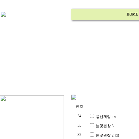
HOME
번호
34
풍선게임
[2]
33
봄꽃관찰 3
32
봄꽃관찰 2
[2]