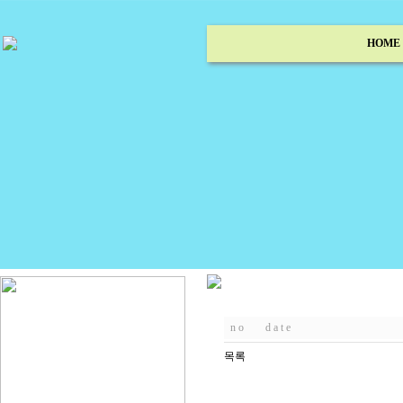
HOME
n o
d a t e
목록