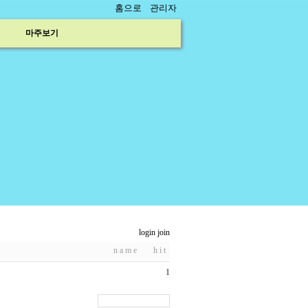
홈으로
관리자
마주보기
login
join
n a m e
h i t
1