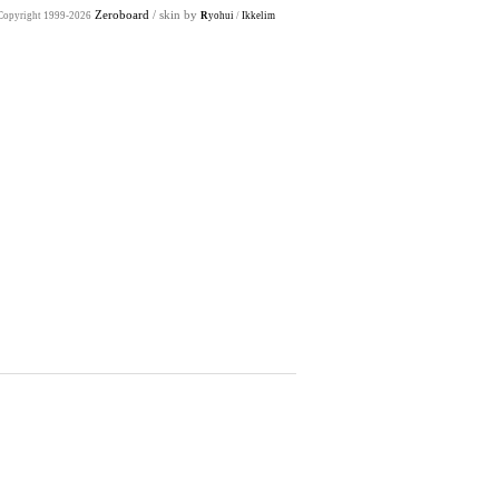
Zeroboard
/ skin by
Copyright 1999-2026
R
yohui
/
Ikkelim