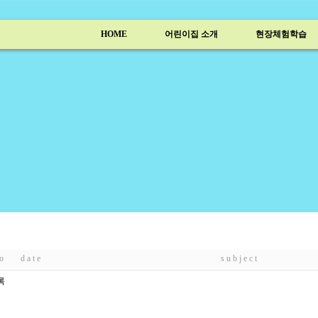
HOME
어린이집 소개
현장체험학습
 o
d a t e
s u b j e c t
록